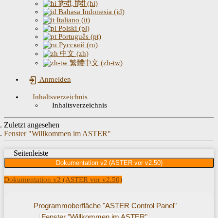
हिन्दी, हिंदी (hi)
Bahasa Indonesia (id)
Italiano (it)
Polski (pl)
Português (pt)
Русский (ru)
中文 (zh)
繁體中文 (zh-tw)
Anmelden
Inhaltsverzeichnis
Inhaltsverzeichnis
Zuletzt angesehen
Fenster "Willkommen im ASTER"
Seitenleiste
Dokumentation v2 (ASTER vor v2.50)
Dokumentation v2 (ASTER vor v2.50)
Programmoberfläche "ASTER Control Panel"
Fenster "Willkommen im ASTER"