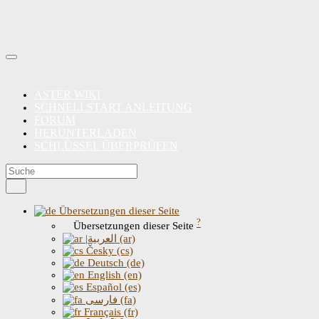
ASTER WIKI
SCHNELLSTART ANLEITUNG
FORUM
HERUNTERLADEN
SCHLÜSSEL ÜBERPRÜFEN
Übersetzungen dieser Seite
?
Übersetzungen dieser Seite
|العربية (ar)
Česky (cs)
Deutsch (de)
English (en)
Español (es)
فارسی (fa)
Français (fr)