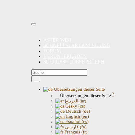
ASTER WIKI
SCHNELLSTART ANLEITUNG
FORUM
HERUNTERLADEN
SCHLÜSSEL ÜBERPRÜFEN
Übersetzungen dieser Seite
?
Übersetzungen dieser Seite
|العربية (ar)
Česky (cs)
Deutsch (de)
English (en)
Español (es)
فارسی (fa)
Français (fr)