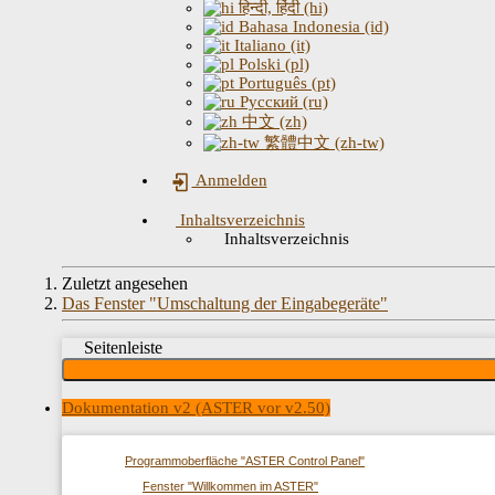
हिन्दी, हिंदी (hi)
Bahasa Indonesia (id)
Italiano (it)
Polski (pl)
Português (pt)
Русский (ru)
中文 (zh)
繁體中文 (zh-tw)
Anmelden
Inhaltsverzeichnis
Inhaltsverzeichnis
Zuletzt angesehen
Das Fenster "Umschaltung der Eingabegeräte"
Seitenleiste
Dokumentation v2 (ASTER vor v2.50)
Programmoberfläche "ASTER Control Panel"
Fenster "Willkommen im ASTER"