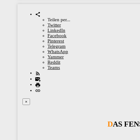
Teilen per...
Twitter
LinkedIn
Facebook
Pinterest
Telegram
WhatsApp
Yammer
Reddit
Teams
×
DAS F