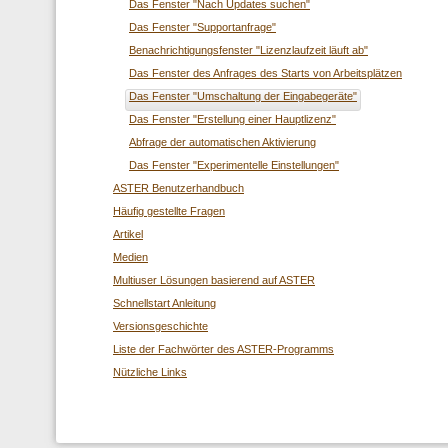
Das Fenster "Nach Updates suchen"
Das Fenster "Supportanfrage"
Benachrichtigungsfenster "Lizenzlaufzeit läuft ab"
Das Fenster des Anfrages des Starts von Arbeitsplätzen
Das Fenster "Umschaltung der Eingabegeräte"
Das Fenster "Erstellung einer Hauptlizenz"
Abfrage der automatischen Aktivierung
Das Fenster "Experimentelle Einstellungen"
ASTER Benutzerhandbuch
Häufig gestellte Fragen
Artikel
Medien
Multiuser Lösungen basierend auf ASTER
Schnellstart Anleitung
Versionsgeschichte
Liste der Fachwörter des ASTER-Programms
Nützliche Links