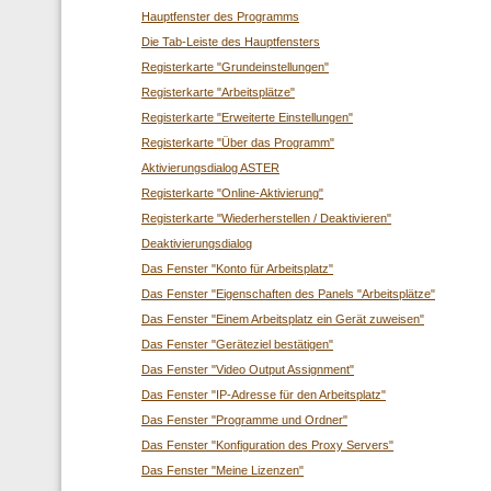
Hauptfenster des Programms
Die Tab-Leiste des Hauptfensters
Registerkarte "Grundeinstellungen"
Registerkarte "Arbeitsplätze"
Registerkarte "Erweiterte Einstellungen"
Registerkarte "Über das Programm"
Aktivierungsdialog ASTER
Registerkarte "Online-Aktivierung"
Registerkarte "Wiederherstellen / Deaktivieren"
Deaktivierungsdialog
Das Fenster "Konto für Arbeitsplatz"
Das Fenster "Eigenschaften des Panels "Arbeitsplätze"
Das Fenster "Einem Arbeitsplatz ein Gerät zuweisen"
Das Fenster "Geräteziel bestätigen"
Das Fenster "Video Output Assignment"
Das Fenster "IP-Adresse für den Arbeitsplatz"
Das Fenster "Programme und Ordner"
Das Fenster "Konfiguration des Proxy Servers"
Das Fenster "Meine Lizenzen"