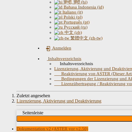
हिन्दी, हिंदी (hi)
Bahasa Indonesia (id)
Italiano (it)
Polski (pl)
Português (pt)
Русский (ru)
中文 (zh)
繁體中文 (zh-tw)
Anmelden
Inhaltsverzeichnis
Inhaltsverzeichnis
Lizenzierung, Aktivierung und Deaktivie
Reaktivierung von ASTER (Dieser Artikel
Bedingungen der Lizenzierung und Ak
Lizenzübertragung / Reaktivierung von A
Zuletzt angesehen
Lizenzierung, Aktivierung und Deaktivierung
Seitenleiste
Dokumentation v2 (ASTER vor v2.50)