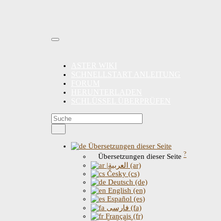
ASTER WIKI
SCHNELLSTART ANLEITUNG
FORUM
HERUNTERLADEN
SCHLÜSSEL ÜBERPRÜFEN
Übersetzungen dieser Seite
?
Übersetzungen dieser Seite
|العربية (ar)
Česky (cs)
Deutsch (de)
English (en)
Español (es)
فارسی (fa)
Français (fr)