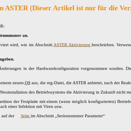
 ASTER (Dieser Artikel ist nur für die Ver
ER:
eriennummer an.
viert wird, wie im Abschnitt
ASTER Aktivierung
beschrieben. Verwen
ugeben.
Änderungen in der Hardwarekonfiguration vorgenommen wurden. Dies
n einem neuen
OS
aus, die reg-Datei, die ASTER anbietet, nach der Reak
r Neuinstallation des Betriebssystems die Aktivierung in Zukunft nicht 
artition der Festplatte mit einem (wenn möglich konfigurierten) Betrie
ach einer Infektion mit Viren usw.
e auf der
Seite
im Abschnitt „Seriennummer Parameter“