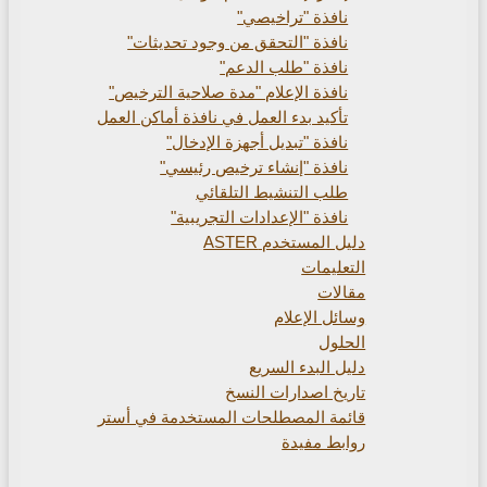
نافذة "تراخيصي"
نافذة "التحقق من وجود تحديثات"
نافذة "طلب الدعم"
نافذة الإعلام "مدة صلاحية الترخيص"
تأكيد بدء العمل في نافذة أماكن العمل
نافذة "تبديل أجهزة الإدخال"
نافذة "إنشاء ترخيص رئيسي"
طلب التنشيط التلقائي
نافذة "الإعدادات التجريبية"
دليل المستخدم ASTER
التعليمات
مقالات
وسائل الإعلام
الحلول
دليل البدء السريع
تاريخ اصدارات النسخ
قائمة المصطلحات المستخدمة في أستر
روابط مفيدة