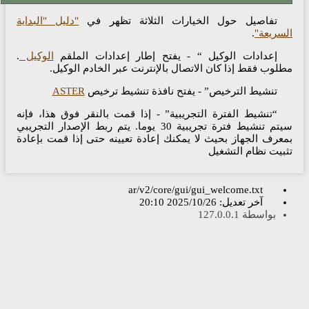
تفاصيل حول الخيارات الثلاثة تظهر في
"دليل "البداية
سريعة"
.
إعدادات الوكيل “ - يفتح إطار إعدادات الملقم
الوكيل
.
لوب فقط إذا كان الاتصال بالإنترنت عبر الخادم الوكيل.
تنشيط الترخيص” - يفتح نافذة تنشيط ترخيص
ASTER
“تنشيط الفترة التجريبية” - إذا قمت بالنقر فوق هذا، فإنه
سيتم تنشيط فترة تجريبية 30 يوما. يتم ربط الإصدار التجريبي
عرف الجهاز بحيث لا يمكنك إعادة تعيينه حتى إذا قمت بإعادة
بيت نظام التشغيل
ar/v2/core/gui/gui_welcome.txt
آخر تعديل:
2025/10/26 20:10
بواسطة
127.0.0.1