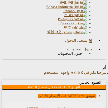
हिन्दी, हिंदी (hi)
Bahasa Indonesia (id)
Italiano (it)
Polski (pl)
Português (pt)
Русский (ru)
中文 (zh)
繁體中文 (zh-tw)
تسجيل الدخول
جدول المحتويات
جدول المحتويات
 في ASTER واجهة المستخدم
عمود الجانبي
التوثيق v2 (ASTER قبل الإصدار v2.50)
التوثيق v2 (ASTER قبل الإصدار v2.50)