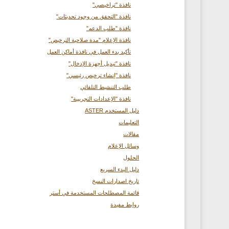
نافذة "تراخيصي"
نافذة "التحقق من وجود تحديثات"
نافذة "طلب الدعم"
نافذة الإعلام "مدة صلاحية الترخيص"
تأكيد بدء العمل في نافذة أماكن العمل
نافذة "تبديل أجهزة الإدخال"
نافذة "إنشاء ترخيص رئيسي"
طلب التنشيط التلقائي
نافذة "الإعدادات التجريبية"
دليل المستخدم ASTER
التعليمات
مقالات
وسائل الإعلام
الحلول
دليل البدء السريع
تاريخ اصدارات النسخ
قائمة المصطلحات المستخدمة في أستر
روابط مفيدة