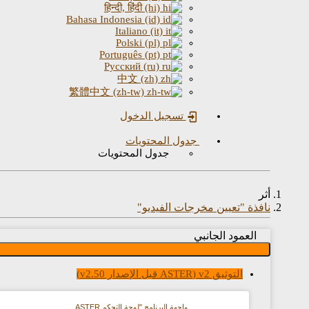
हिन्दी, हिंदी (hi)
Bahasa Indonesia (id)
Italiano (it)
Polski (pl)
Português (pt)
Русский (ru)
中文 (zh)
繁體中文 (zh-tw)
تسجيل الدخول
جدول المحتويات
جدول المحتويات
أثر
نافذة "تعيين مخرجات الفيديو"
العمود الجانبي
التوثيق v2 (ASTER قبل الإصدار v2.50)
واجهة البرنامج "لوحة التحكم ASTER