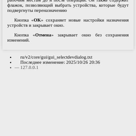
рабочим местам до и после операции. Он также содержит
флажок, позволяющий выбрать устройства, которые будут
подвергнуты переназначению
Кнопка «
OK
» сохраняет новые настройки назначения
устройств и закрывает окно.
Кнопка «
Отмена
» закрывает окно без сохранения
изменений.
ru/v2/core/gui/gui_selectdevdialog.txt
Последнее изменение:
2025/10/26 20:36
—
127.0.0.1