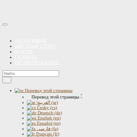
ASTER ВИКИ
БЫСТРЫЙ СТАРТ
ФОРУМ
СКАЧАТЬ
ПРОВЕРИТЬ КЛЮЧ
Перевод этой страницы
?
Перевод этой страницы
|العربية (ar)
Česky (cs)
Deutsch (de)
English (en)
Español (es)
فارسی (fa)
Français (fr)