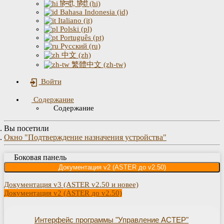
हिन्दी, हिंदी (hi)
Bahasa Indonesia (id)
Italiano (it)
Polski (pl)
Português (pt)
Русский (ru)
中文 (zh)
繁體中文 (zh-tw)
Войти
Содержание
Содержание
Вы посетили
Окно "Подтверждение назначения устройства"
Боковая панель
Документация v2 (ASTER до v2.50)
Документация v3 (ASTER v2.50 и новее)
Документация v2 (ASTER до v2.50)
Интерфейс программы "Управление АСТЕР"