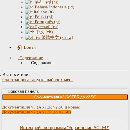
हिन्दी, हिंदी (hi)
Bahasa Indonesia (id)
Italiano (it)
Polski (pl)
Português (pt)
Русский (ru)
中文 (zh)
繁體中文 (zh-tw)
Войти
Содержание
Содержание
Вы посетили
Окно запроса запуска рабочих мест
Боковая панель
Документация v2 (ASTER до v2.50)
Документация v3 (ASTER v2.50 и новее)
Документация v2 (ASTER до v2.50)
Интерфейс программы "Управление АСТЕР"