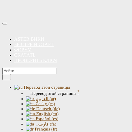
ASTER ВИКИ
БЫСТРЫЙ СТАРТ
ФОРУМ
СКАЧАТЬ
ПРОВЕРИТЬ КЛЮЧ
Перевод этой страницы
?
Перевод этой страницы
|العربية (ar)
Česky (cs)
Deutsch (de)
English (en)
Español (es)
فارسی (fa)
Français (fr)