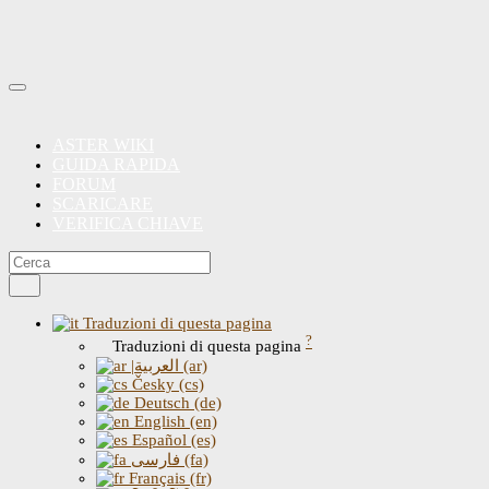
ASTER WIKI
GUIDA RAPIDA
FORUM
SCARICARE
VERIFICA CHIAVE
Traduzioni di questa pagina
?
Traduzioni di questa pagina
|العربية (ar)
Česky (cs)
Deutsch (de)
English (en)
Español (es)
فارسی (fa)
Français (fr)