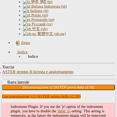
हिन्दी, हिंदी (hi)
Bahasa Indonesia (id)
Italiano (it)
Polski (pl)
Português (pt)
Русский (ru)
中文 (zh)
繁體中文 (zh-tw)
Entra
Indice
Indice
Traccia
ASTER termini di licenza e aggiornamento
Barra laterale
Documentazione v2 (ASTER prima della v2.50)
Documentazione v2 (ASTER prima della v2.50)
Indexmenu Plugin: If you use the 'js'-option of the indexmenu
plugin, you have to disable the
'defer_js'
-setting. This setting is
temporary, in the future the indexmenu plugin will be improved.