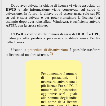
Dopo aver attivato la chiave di licenza vi viene associato un
HWID
e tale informazione viene conservata sul serve di
attivazione. In futuro, la chiave potrà essere usata solo sul PC
su cui è stata attivata e per poter ripristinare la licenza (per
esempio dopo aver reinstallato Windows), è sufficiente attivare
ASTER con la stessa chiave.
1)
L’
HWID
è composto dai numeri di serie di
HDD
e
CPU
,
qualunque altra periferica può essere sostituita senza Perdita
della licenza.
Usando la
procedura di disattivazione
è possibile trasferire
2)
la licenza ad un altro sistema.
Per aumentare il numero
di postazioni, è
necessario attivare una o
più licenze Pro sul PC. Il
numero delle postazioni
aggiuntive sarà uguale
alla somma degli indici
nel nome della licenza
ma non oltre 12. Per