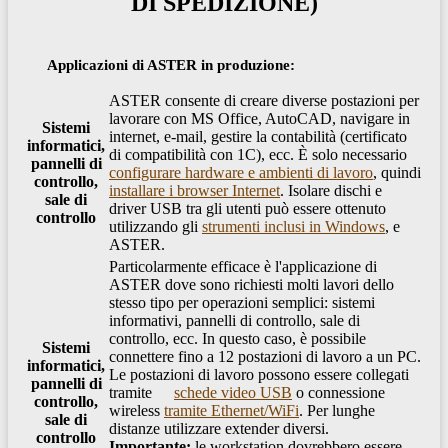
DI SPEDIZIONE)
Applicazioni di ASTER in produzione:
ASTER consente di creare diverse postazioni per
lavorare con MS Office, AutoCAD, navigare in
Sistemi
internet, e-mail, gestire la contabilità (certificato
informatici,
di compatibilità con 1C), ecc. È solo necessario
pannelli di
configurare hardware e ambienti di lavoro
, quindi
controllo,
installare i browser Internet
. Isolare dischi e
sale di
driver USB tra gli utenti può essere ottenuto
controllo
utilizzando gli
strumenti inclusi in Windows
, e
ASTER.
Particolarmente efficace è l'applicazione di
ASTER dove sono richiesti molti lavori dello
stesso tipo per operazioni semplici: sistemi
informativi, pannelli di controllo, sale di
controllo, ecc. In questo caso, è possibile
Sistemi
connettere fino a 12 postazioni di lavoro a un PC.
informatici,
Le postazioni di lavoro possono essere collegati
pannelli di
tramite
schede video USB
o connessione
controllo,
wireless
tramite Ethernet/WiFi
. Per lunghe
sale di
distanze utilizzare extender diversi.
controllo
Importante:
le workstation dovrebbero essere