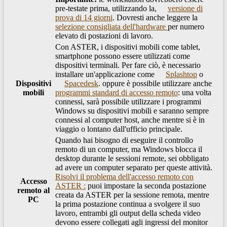
pre-testate prima, utilizzando la, ​
versione di
prova di 14 giorni
. Dovresti anche leggere la
selezione consigliata dell'hardware
per numero
elevato di postazioni di lavoro.
Con ASTER, i dispositivi mobili come tablet,
smartphone possono essere utilizzati come
dispositivi terminali. Per fare ciò, è necessario
installare un'applicazione come
Splashtop
o
Dispositivi
Spacedesk
. oppure è possibile utilizzare anche
mobili
programmi standard di accesso remoto
: una volta
connessi, sarà possibile utilizzare i programmi
Windows su dispositivi mobili e saranno sempre
connessi al computer host, anche mentre si è in
viaggio o lontano dall'ufficio principale.
Quando hai bisogno di eseguire il controllo
remoto di un computer, ma Windows blocca il
desktop durante le sessioni remote, sei obbligato
ad avere un computer separato per queste attività.
Risolvi il problema dell'accesso remoto con
Accesso
ASTER :
puoi impostare la seconda postazione
remoto al
creata da ASTER per la sessione remota, mentre
PC
la prima postazione continua a svolgere il suo
lavoro, entrambi gli output della scheda video
devono essere collegati agli ingressi del monitor