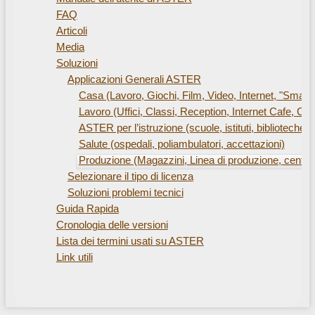
FAQ
Articoli
Media
Soluzioni
Applicazioni Generali ASTER
Casa (Lavoro, Giochi, Film, Video, Internet, "Smar
Lavoro (Uffici, Classi, Reception, Internet Cafe, Ch
ASTER per l’istruzione (scuole, istituti, biblioteche)
Salute (ospedali, poliambulatori, accettazioni)
Produzione (Magazzini, Linea di produzione, centro 
Selezionare il tipo di licenza
Soluzioni problemi tecnici
Guida Rapida
Cronologia delle versioni
Lista dei termini usati su ASTER
Link utili