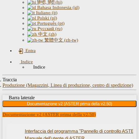
हिन्दी, हिंदी (hi)
Bahasa Indonesia (id)
Italiano (it)
Polski (pl)
Português (pt)
Русский (ru)
中文 (zh)
繁體中文 (zh-tw)
Entra
Indice
Indice
Traccia
Produzione (Magazzini, Linea di produzione, centro di spedizione)
Barra laterale
Documentazione v2 (ASTER prima della v2.50)
Documentazione v2 (ASTER prima della v2.50)
Interfaccia del programma "Pannello di controllo ASTER"
Manuale dell'utente di ASTER