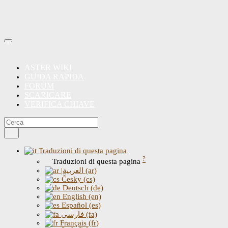
ASTER WIKI
GUIDA RAPIDA
FORUM
SCARICARE
VERIFICA CHIAVE
Traduzioni di questa pagina
?
Traduzioni di questa pagina
|العربية (ar)
Česky (cs)
Deutsch (de)
English (en)
Español (es)
فارسی (fa)
Français (fr)