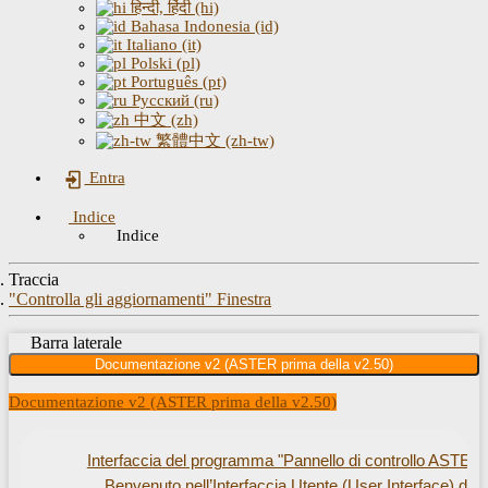
हिन्दी, हिंदी (hi)
Bahasa Indonesia (id)
Italiano (it)
Polski (pl)
Português (pt)
Русский (ru)
中文 (zh)
繁體中文 (zh-tw)
Entra
Indice
Indice
Traccia
"Controlla gli aggiornamenti" Finestra
Barra laterale
Documentazione v2 (ASTER prima della v2.50)
Documentazione v2 (ASTER prima della v2.50)
Interfaccia del programma "Pannello di controllo ASTER"
Benvenuto nell’Interfaccia Utente (User Interface) di