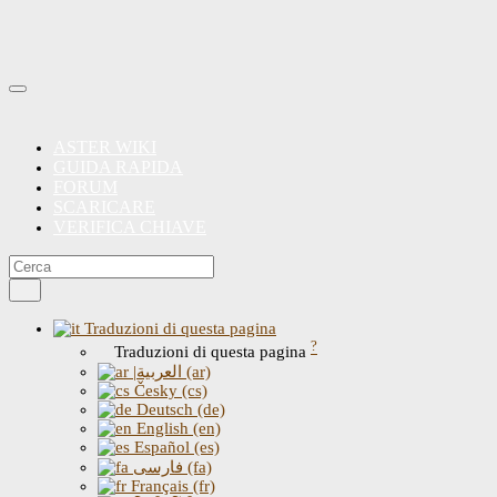
ASTER WIKI
GUIDA RAPIDA
FORUM
SCARICARE
VERIFICA CHIAVE
Traduzioni di questa pagina
?
Traduzioni di questa pagina
|العربية (ar)
Česky (cs)
Deutsch (de)
English (en)
Español (es)
فارسی (fa)
Français (fr)