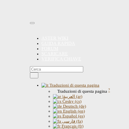
ASTER WIKI
GUIDA RAPIDA
FORUM
SCARICARE
VERIFICA CHIAVE
Traduzioni di questa pagina
?
Traduzioni di questa pagina
|العربية (ar)
Česky (cs)
Deutsch (de)
English (en)
Español (es)
فارسی (fa)
Français (fr)