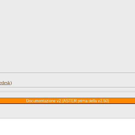
edesk)
Documentazione v2 (ASTER prima della v2.50)