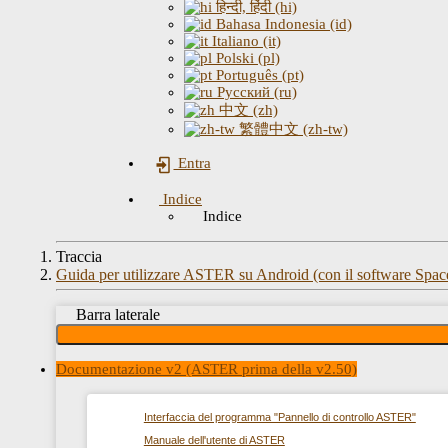
हिन्दी, हिंदी (hi)
Bahasa Indonesia (id)
Italiano (it)
Polski (pl)
Português (pt)
Русский (ru)
中文 (zh)
繁體中文 (zh-tw)
Entra
Indice
Indice
Traccia
Guida per utilizzare ASTER su Android (con il software Spac
Barra laterale
Documentazione v2 (ASTER prima della v2.50)
Interfaccia del programma "Pannello di controllo ASTER"
Manuale dell'utente di ASTER