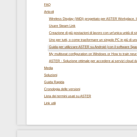
FAQ
Articoli
Wireless Display (WiDi) progettato per ASTER Workplace. I
Usare Steam Link
Creazione di più postazioni di lavoro con un'unica unità di s
Uno per tutti, o come trasformare un singolo PC in più di u
Guida per utilizzare ASTER su Android (con il software Sp
My multiseat configuration on Windows or How to train neur
ASTER - Soluzione ottimale per accedere ai servizi cloud 
Media
Soluzioni
Guida Rapida
Cronologia delle versioni
Lista dei termini usati su ASTER
Link utili