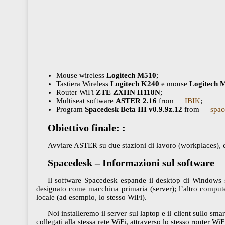
Mouse wireless
Logitech M510
;
Tastiera Wireless
Logitech K240
e mouse
Logitech 
Router WiFi
ZTE ZXHN H118N
;
Multiseat software
ASTER 2.16
from
IBIK
;
Program
Spacedesk Beta III v0.9.9z.12
from
spac
Obiettivo
finale: :
Avviare ASTER su due stazioni di lavoro (workplaces), 
Spacedesk – Informazioni sul software
Il software Spacedesk espande il desktop di Windows sug
designato come macchina primaria (server); l’altro compute
locale (ad esempio, lo stesso WiFi).
Noi installeremo il server sul laptop e il client sullo s
collegati alla stessa rete WiFi, attraverso lo stesso router WiF