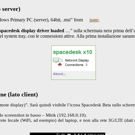
o server)
dows Primary PC (server), 64bit, .msi” from
page
.
spacedesk display driver loaded
…” sulla schermata nera prima dell’av
el system tray, con le connessioni attive. Alla prima installazione saran
e (lato client)
emote display)”. Sarà quindi visibile l’icona Spacedesk Beta sullo scher
llo screenshot in basso – Mirik (192.168.0.10).
a rete locale (WiFi, ad esempio) del laptop, e non alla rete 3G/LTE (da