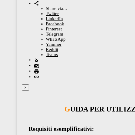
Share via...
Twitter
LinkedIn
Facebook
Pinterest
Telegram
WhatsApp
Yammer
Reddit
Teams
×
GUIDA PER UTILI
Requisiti esemplificativi: