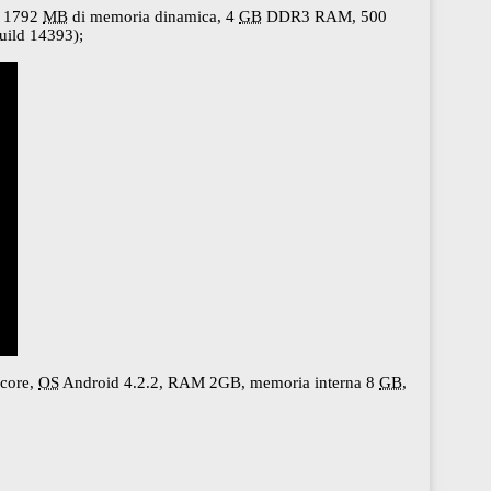
a 1792
MB
di memoria dinamica, 4
GB
DDR3 RAM, 500
ild 14393);
core,
OS
Android 4.2.2, RAM 2GB, memoria interna 8
GB
,