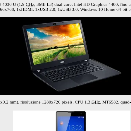
3-4030 U (1.9
GHz
, 3MB L3) dual-core, Intel HD Graphics 4400, fino 
366х768, 1хHDMI, 1xUSB 2.0, 1xUSB 3.0, Windows 10 Home 64-bit bu
х9.2 mm), risoluzione 1280х720 pixels, CPU 1.3
GHz
, МТ6582, quad-