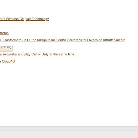
ntel Wireless Display Technology
istema
no. Trasformare un PC casalingo in un Centro Universale di Lavoro ed Intrattenimento
acedesk)
al networks and play Call of Duty at the same time
da Cloud4U