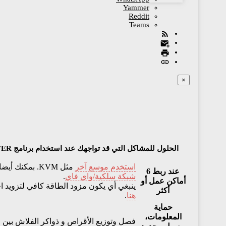
Yammer
Reddit
Teams
×
الحلول للمشاكل التي قد تواجهك عند استخدام برنامج ASTER:
استخدم موسع آخر
مثل KVM. بمكنك أيضا استخدام
عند ربط 6
شبكة سلكية/واي فاي
.
أماكن عمل أو
ينبغي أي يكون مزود الطاقة كافي لتزويد اجهزتك - 1000واط أو أكثر. في بعض الحالات، يمكنك استخدام 2 من مزود الطاقة من خلال تحويلة لتر
أكثر
هنا
.
حماية
المعلومات،
فصل وتوزيع الأقراص و ذواكر الفلاش بين