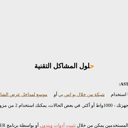
حلول المشاكل التقنية
شبكة من خلال يو اس بي
أو
موسع لمداخل عرض الشاش
كيب كليهما. تفاصيل أكثر -
 المستخدمين يمكن من خلال
تثبيت أدوات ويندوز
, أو بواسطة برنامج ASTER نفسه (منذ النسخة رقم 2.22).