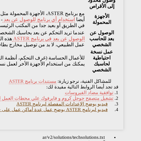
وصول محدود
إلى الأقراص
مع برنامج ASTER، الأجهزة المحمولة مثل التابلت، الهواتف الذكية يمكن استخدامها كمحطة. للقيام بذلك، تحتاج لتثبيت تطبيق مثل
الأجهزة
أيضا
استخدام أي برنامج للوصول عن بعد
- 
المحمولة
في الطريق أو بعيد جدا من المكتب الرئيسي
الوصول عن
عندما تريد التحكم عن بعد بحاسبك الشخصي
بعد للحاسب
الوصول عن بعد في برنامج ASTER
الشخصي
عمل الطبيعي، لا بد من توصيل مخارج بطاقة
عمل نسخة
احتياطية
لحاسبك
يمكنك من استخدام الأجهزة الأخر لعمل نسخ
الشخصي
للمشاكل الفنية، نرجو زيارة:
مستندات برنامج ASTER
قد تجد أيضا الروابط التالية مفيدة لك:
1.
توافقية مضاد الفيروسات
2.
تشغيل متصفح جوجل كروم و فايرفوك على محطات العمل ال
3.
فيديو يوضح الإعدادات المفصلة لبرنامج ASTER
4.
فيديو لبرنامج ASTER يوضح عمل عدة أماكن عمل على جهاز واحد
ar/v2/solutions/techsolutions.txt