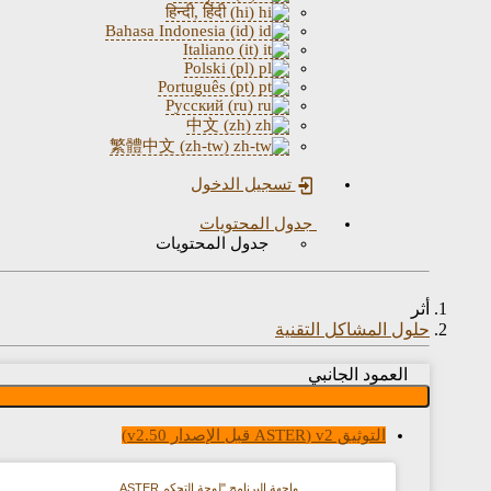
हिन्दी, हिंदी (hi)
Bahasa Indonesia (id)
Italiano (it)
Polski (pl)
Português (pt)
Русский (ru)
中文 (zh)
繁體中文 (zh-tw)
تسجيل الدخول
جدول المحتويات
جدول المحتويات
أثر
حلول المشاكل التقنية
العمود الجانبي
التوثيق v2 (ASTER قبل الإصدار v2.50)
واجهة البرنامج "لوحة التحكم ASTER