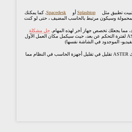
Splashtop
أو
Spacedesk
. كما يمكنك
ة المحمولة وسيكون مرتبط بالحاسب المضيف ، حتى لو كنت
، مما يجعلك تخصص جهاز أخر لهذه المهام.
حل مشكلة
هذه المشكلة: يمكنك اختيار مكان العمل الثاني الذي تم إنشاءه من قبل ASTER لفترة التحكم عن بعد، حيث سيكمل مكان العمل الأول
فيديو- الموجدود في الشاشة نفسها)
للأعمال الحساسة (غرف التحكم، أنظمة التحكم، وغيرها)، لابد دائما أن يكون هناك نظام تشغيل متواصل - يسمح لك ASTER تقليل في تقليل أجهزة الحاسب في النظام مما