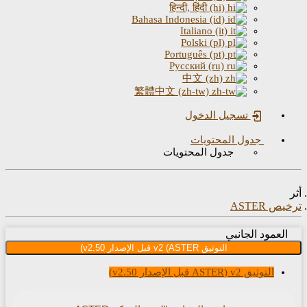
हिन्दी, हिंदी (hi)
Bahasa Indonesia (id)
Italiano (it)
Polski (pl)
Português (pt)
Русский (ru)
中文 (zh)
繁體中文 (zh-tw)
تسجيل الدخول
جدول المحتويات
جدول المحتويات
ASTER
عمود الجانبي
التوثيق v2 (ASTER قبل الإصدار v2.50)
التوثيق v2 (ASTER قبل الإصدار v2.50)