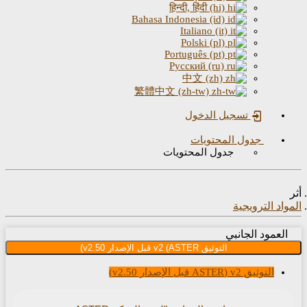
हिन्दी, हिंदी (hi)
Bahasa Indonesia (id)
Italiano (it)
Polski (pl)
Português (pt)
Русский (ru)
中文 (zh)
繁體中文 (zh-tw)
تسجيل الدخول
جدول المحتويات
جدول المحتويات
اد الترويجية
عمود الجانبي
التوثيق v2 (ASTER قبل الإصدار v2.50)
التوثيق v2 (ASTER قبل الإصدار v2.50)