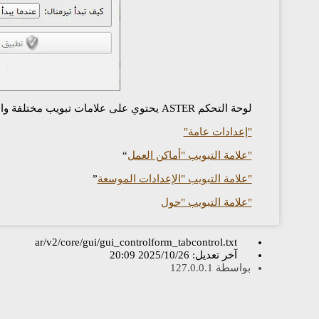
لوحة التحكم ASTER يحتوي على علامات تبويب مختلفة والتي تسمح لك لتكوين وعرض جوانب مختلفة من إعدادات برنامج ASTER:
"إعدادات عامة"
"علامة التبويب "أماكن العمل
“
"علامة التبويب "الإعدادات الموسعة
”
"علامة التبويب "حول
ar/v2/core/gui/gui_controlform_tabcontrol.txt
آخر تعديل:
2025/10/26 20:09
بواسطة
127.0.0.1