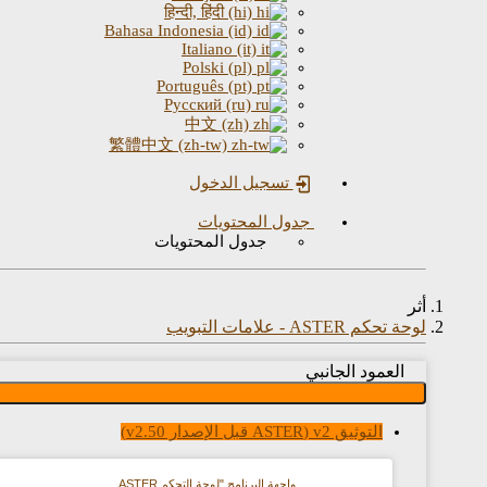
हिन्दी, हिंदी (hi)
Bahasa Indonesia (id)
Italiano (it)
Polski (pl)
Português (pt)
Русский (ru)
中文 (zh)
繁體中文 (zh-tw)
تسجيل الدخول
جدول المحتويات
جدول المحتويات
أثر
لوحة تحكم ASTER - علامات التبويب
العمود الجانبي
التوثيق v2 (ASTER قبل الإصدار v2.50)
واجهة البرنامج "لوحة التحكم ASTER