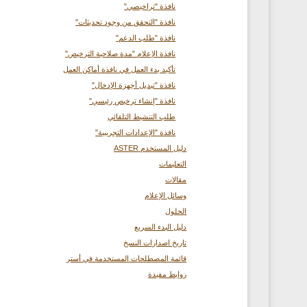
نافذة "تراخيصي"
نافذة "التحقق من وجود تحديثات"
نافذة "طلب الدعم"
نافذة الإعلام "مدة صلاحية الترخيص"
تأكيد بدء العمل في نافذة أماكن العمل
نافذة "تبديل أجهزة الإدخال"
نافذة "إنشاء ترخيص رئيسي"
طلب التنشيط التلقائي
نافذة "الإعدادات التجريبية"
دليل المستخدم ASTER
التعليمات
مقالات
وسائل الإعلام
الحلول
دليل البدء السريع
تاريخ اصدارات النسخ
قائمة المصطلحات المستخدمة في أستر
روابط مفيدة