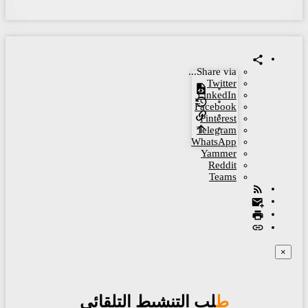
Share via...
Twitter
LinkedIn
Facebook
Pinterest
Telegram
WhatsApp
Yammer
Reddit
Teams
×
طلب التنشيط التلقائي