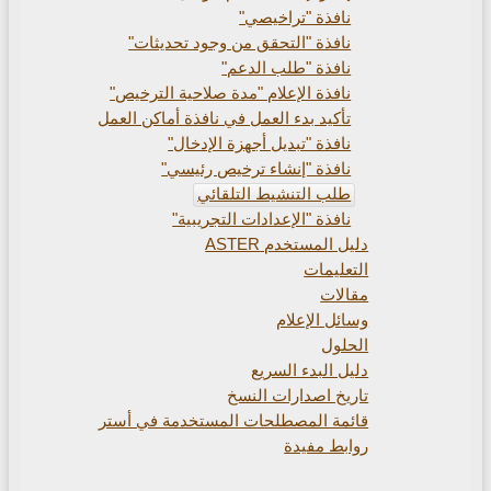
نافذة "تراخيصي"
نافذة "التحقق من وجود تحديثات"
نافذة "طلب الدعم"
نافذة الإعلام "مدة صلاحية الترخيص"
تأكيد بدء العمل في نافذة أماكن العمل
نافذة "تبديل أجهزة الإدخال"
نافذة "إنشاء ترخيص رئيسي"
طلب التنشيط التلقائي
نافذة "الإعدادات التجريبية"
دليل المستخدم ASTER
التعليمات
مقالات
وسائل الإعلام
الحلول
دليل البدء السريع
تاريخ اصدارات النسخ
قائمة المصطلحات المستخدمة في أستر
روابط مفيدة