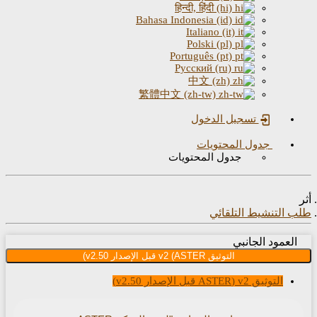
हिन्दी, हिंदी (hi)
Bahasa Indonesia (id)
Italiano (it)
Polski (pl)
Português (pt)
Русский (ru)
中文 (zh)
繁體中文 (zh-tw)
تسجيل الدخول
جدول المحتويات
جدول المحتويات
التنشيط التلقائي
عمود الجانبي
التوثيق v2 (ASTER قبل الإصدار v2.50)
التوثيق v2 (ASTER قبل الإصدار v2.50)