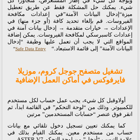
يوجه كل شيء في إطار المستعرض، متجاوزا كل
يء. يمكنك حل المشكلة فقط عن طريق تعطيل
يزة“إدخال البيانات الآمنة”في إعدادات مكافحة
لفيروسات. قم بإلغاء تحديد كافة (أو جزء منها) في
لإعدادات → خيارات متقدمة → إدخال بيانات آمنة في
عدادات كاسبرسكي لمكافحة الفيروسات. يمكن إضافة
لمواقع التي لا يجب أن تعمل عليها وظيفة “إدخال
بيانات الآمنة” إلى قائمة الاستبعاد.“
”
Safe Data Entry
تشغيل متصفح جوجل كروم، موزيلا
فايرفوكس في أماكن العمل الإضافية
أولاوقبل كل شيء، يجب عمل حساب لكل مستخدم
كمبيوتر. وذلك من “لوحة التحكم” في القائمة ابدأ، ثم
نقر فوق عنصر “حسابات المستخدمين” مرتين
كما يمكنك تعيين تسجيل دخول تلقائي مع بيانات
ساب من مستخدم معين. يمكنك القيام بذلك في
امة التبويب “أدخل” من لوحة التحكم ASTER V7.