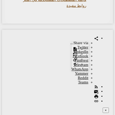
روابط مفيدة
Share via...
Twitter
LinkedIn
Facebook
Pinterest
Telegram
WhatsApp
Yammer
Reddit
Teams
×