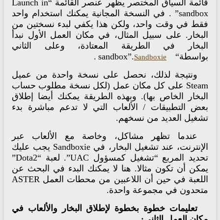
قائمة السياق المختصر يظهر عنصر القائمة “Launch in
sandbox” . في النسخة المجانية يمكنك استخدام واحد
قط في وقت واحد، ولكن هذا يكفي لبدء نسختين من
لبخار. على سبيل المثال، في مكان العمل الأول نبدأ
لبخار في الطريقة المعتادة، وعلى الثاني
اسطة“sandbox”.
.
Sandboxie
ونتيجة لذلك، نحصل على نسخة واحدة من عميل
Steam على كل مكان عمل (لكل نسخة مطلوب حساب
لبخار الخاص بها). وبهذه الطريقة يمكنك أيضا إطلاق
عض التطبيقات / الألعاب التي لا تدعم مباشرة بدء
شغيل العديد من نسخهم.
عندما تظهر مشاكل، وخاصة مع الألعاب عبر
الإنترنت، عند تشغيل البخار، في Sandboxie يجب عليك
تحديد المربع “تشغيل كمسؤول UAC”. لعبة “Dota2”
مكن أن تكون مثالا. هنا لا يمكنك البدء في البحث عن
اللعبة في حين أن اللاعبين من محطات العمل ASTER
تحدون في مجموعة واحدة.
تعليمات خطوة بخطوة لإطلاق البخار والألعاب في
ان العمل الثاني: