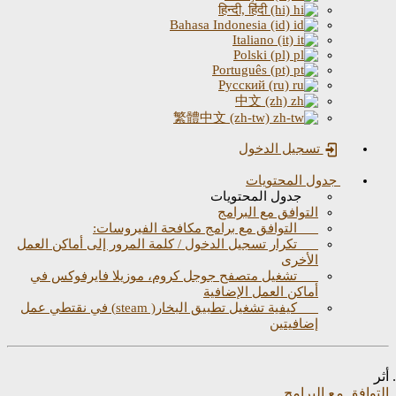
हिन्दी, हिंदी (hi)
Bahasa Indonesia (id)
Italiano (it)
Polski (pl)
Português (pt)
Русский (ru)
中文 (zh)
繁體中文 (zh-tw)
تسجيل الدخول
جدول المحتويات
جدول المحتويات
التوافق مع البرامج
التوافق مع برامج مكافحة الفيروسات:
تكرار تسجيل الدخول / كلمة المرور إلى أماكن العمل
الأخرى
تشغيل متصفح جوجل كروم، موزيلا فايرفوكس في
أماكن العمل الإضافية
كيفية تشغيل تطبيق البخار( steam) في نقتطي عمل
إضافيتين
افق مع البرامج