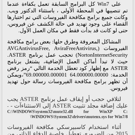
على Win7 كل البرامج السابقة تعمل بكفاءة عندما
 تنصيبها في المحطة الأولى ، باستثناء الدكتور ويب.
كانت جميع برامج مكافحة الفيروسات التي تم اختبارها
لقضاء على وجود تهديد في حالة الكشف عن فيروس،
تى لو كانت قد بدأت فقط في مكان العمل الأول.
المشاكل المعروفة وطرق حلها: بعض برامج مكافحة
الفيروسات (AVGAntivirusFree, AviraFreeAntivirus,
NortonInternetSecurity) تحجب عمل برنامج ASTER.
يث لا تبدأ أماكن العمل الإضافية، يشتغل برنامج
ASTER مع إظهار كود تعطل الخدمة التالي “رمز رفض
الخدمة: 64.000000.00000 69.000000.000001”،ويمكن
ن تظهر برامج مكافحة الفيروسات رسالة حول تهديد
يروس.
لتلافي
حجب
أو
إيقاف
عمل
برنامج
ASTER
يجب
ليك
إضافة
مجلد
تثبيت
ASTER
إلى
الاستثناءآت
-
-
C:\WINDOWS\system32\mute32.dll for WinXP
\WINDOWS\System32\drivers\mutenx.sys for Win7
أثناء
استخدام
كاسبيرسكي
مكافحة
الفيروسات
201
من
الضروري
تعطيل
خاصية
الدفاع
الذاتي
من