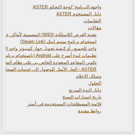
واجهة البرنامج "لوحة التحكم ASTER
دليل المستخدم ASTER
التعليمات
مقالات
تقنية العرض اللاسلكية (WiDi) المصممة لأماكن عمل Aster. (تقنية العرض اللاسلكية من Intel)
استخدام برنامج ستيم لينك (Steam Link)
واحد للجميع ، أو كيفية تحويل جهاز كمبيوتر واحد إلى أجه
تعليمات لبدء أسرع على Android (باستخدام برنامج Spacedesk)
تكوين المقاعد المتعددة الخاص بي على نظام التشغيل Windows أو كيفية تدريب الشبكات العصبية ولعب Call of Duty في نفس الوقت
ASTER - الحل الأمثل للوصول إلى خدمات السحابة من Cloud4U
وسائل الإعلام
الحلول
دليل البدء السريع
تاريخ اصدارات النسخ
قائمة المصطلحات المستخدمة في أستر
روابط مفيدة