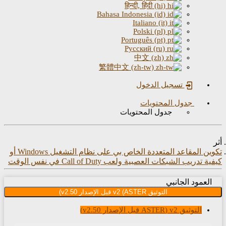
हिन्दी, हिंदी (hi)
Bahasa Indonesia (id)
Italiano (it)
Polski (pl)
Português (pt)
Русский (ru)
中文 (zh)
繁體中文 (zh-tw)
تسجيل الدخول
جدول المحتويات
جدول المحتويات
تكوين المقاعد المتعددة الخاص بي على نظام التشغيل Windows أو
تدريب الشبكات العصبية ولعب Call of Duty في نفس الوقت
عمود الجانبي
التوثيق v2 (ASTER قبل الإصدار v2.50)
التوثيق v2 (ASTER قبل الإصدار v2.50)