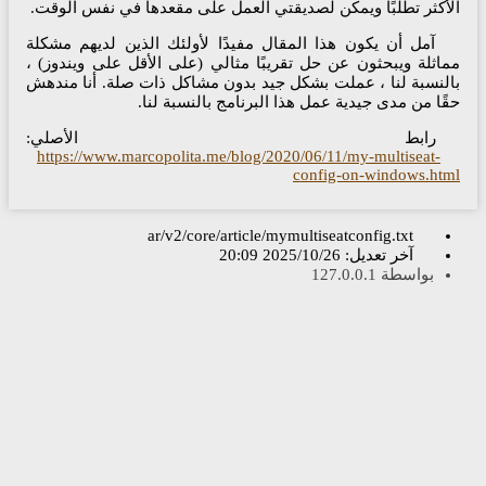
أكثر تطلبًا ويمكن لصديقتي العمل على مقعدها في نفس الوقت.
آمل أن يكون هذا المقال مفيدًا لأولئك الذين لديهم مشكلة
اثلة ويبحثون عن حل تقريبًا مثالي (على الأقل على ويندوز) ،
لنسبة لنا ، عملت بشكل جيد بدون مشاكل ذات صلة. أنا مندهش
ًا من مدى جيدية عمل هذا البرنامج بالنسبة لنا.
رابط الأصلي:
https://www.marcopolita.me/blog/2020/06/11/my-multiseat-
config-on-windows.ht
ar/v2/core/article/mymultiseatconfig.txt
آخر تعديل:
2025/10/26 20:09
بواسطة
127.0.0.1