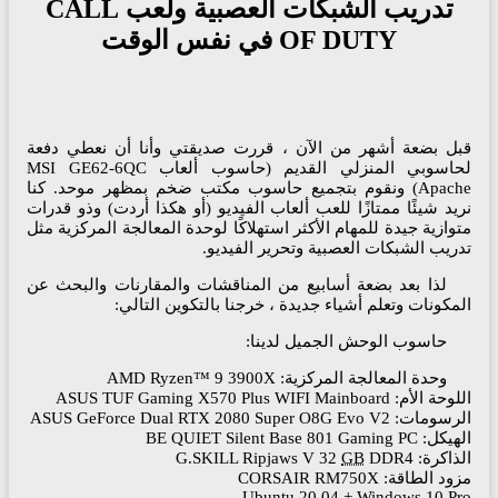
تدريب الشبكات العصبية ولعب CALL
OF DUTY في نفس الوقت
ل بضعة أشهر من الآن ، قررت صديقتي وأنا أن نعطي دفعة
لحاسوبي المنزلي القديم (حاسوب ألعاب MSI GE62-6QC
Apache) ونقوم بتجميع حاسوب مكتب ضخم بمظهر موحد. كنا
يد شيئًا ممتازًا للعب ألعاب الفيديو (أو هكذا أردت) وذو قدرات
وازية جيدة للمهام الأكثر استهلاكًا لوحدة المعالجة المركزية مثل
ريب الشبكات العصبية وتحرير الفيديو.
لذا بعد بضعة أسابيع من المناقشات والمقارنات والبحث عن
مكونات وتعلم أشياء جديدة ، خرجنا بالتكوين التالي:
حاسوب الوحش الجميل لدينا:
وحدة المعالجة المركزية: AMD Ryzen™ 9 3900X
 الأم: ASUS TUF Gaming X570 Plus WIFI Mainboard
ات: ASUS GeForce Dual RTX 2080 Super O8G Evo V2
 BE QUIET Silent Base 801 Gaming PC
رة: G.SKILL Ripjaws V 32
DDR4
GB
د الطاقة: CORSAIR RM750X
Ubuntu 20.04 + Windows 10 P