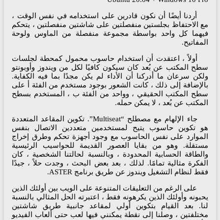
أردنا أيضًا أن نكون قادرين على استخدامه في نفس الوقت ،
 الاحتفاظ بجلستين منفصلتين على شاشتين منفصلتين ، يتحكم
يهما كل واحد بواسطة مجموعة منفصلة من الماوس ولوحة
مفاتيح.
أولاً ، اعتقدت أن استخدام حاسوب محمول كمحطة لجلسات
ح المكتب عن بُعد كان سيكون كافيًا لكل من ويندوز وأوبونتو
كن سرعان ما أدركنا أن الأداء لم يكن مجدًا بما فيه الكفاية.
لإضافة إلى ذلك ، كانت الشعور بوجود مستخدم من الفئة أ على
ح المكتب الحقيقي ، وواحد من الفئة ب ، المستخدم بسطح
مكتب عن بُعد ، لا يمكن حمله.
جاء الإلهام مع مصطلح “Multiseat”. تكوين المقاعد المتعددة
و تكوين حاسوب يتيح لمستخدمين متعددين الاتصال بنفس
موارد على نفس الحاسوب مع وجود أجهزة تحكم وطرق إخراج
تقلة. وهو من بقايا العصور القديمة للحواسيب الرئيسية
لطاقة الحسابية المحدودة ، وبالنسبة لحالتنا الشخصية ، كان
فكرة مثالية تمامًا. لذلك ، بعد بعض البحث ، وجدت حلاً ، جيدًا
ط لنظام التشغيل ويندوز عن طريق برنامج ASTER.
على الرغم من التعليقات المتنوعة على الويب بين أولئك الذين
بونه وأولئك الذين يكرهونه فقط ، اعتبرته الحل المثالي بالنسبة
ا. بعد القيام بتكوين أولي لمقاعد جانبية طريق شاشتين
تلفتين ، وصلنا إلى نقطة يمكنني فيها لعب حتى ألعاب الفيديو